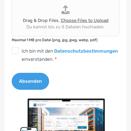
Drag & Drop Files,
Choose Files to Upload
Du kannst bis zu 5 Dateien hochladen.
Maximal 1 MB pro Datei (png, jpg, jpeg, webp, pdf)
D
Ich bin mit den
Datenschutzbestimmungen
S
einverstanden.
*
G
V
Absenden
O
-
A
E
l
i
t
n
e
v
r