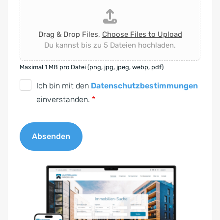
Drag & Drop Files,
Choose Files to Upload
Du kannst bis zu 5 Dateien hochladen.
Maximal 1 MB pro Datei (png, jpg, jpeg, webp, pdf)
D
Ich bin mit den
Datenschutzbestimmungen
S
einverstanden.
*
G
V
Absenden
O
-
A
E
l
i
t
n
e
v
r