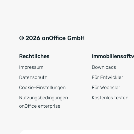
e
a
r
t
s
i
t
v
© 2026 onOffice GmbH
ä
e
n
:
Rechtliches
Immobiliensoft
d
n
Impressum
Downloads
i
Datenschutz
Für Entwickler
s
Cookie-Einstellungen
Für Wechsler
*
Nutzungsbedingungen
Kostenlos testen
onOffice enterprise