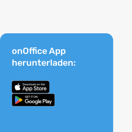
onOffice App
herunterladen: