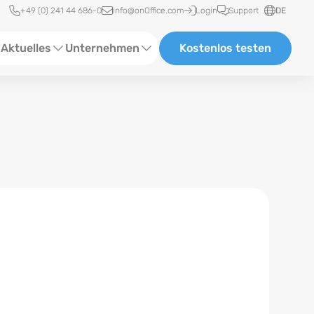
Schnellzugriff
+49 (0) 241 44 686-0
info@onOffice.com
Login
Support
DE
Aktuelles
Unternehmen
Kostenlos testen
ebinare
Über Uns
tatus-News
Partner und Kooperationen
eranstaltungen
Karriere
eferenzen
log
ewsletter
n