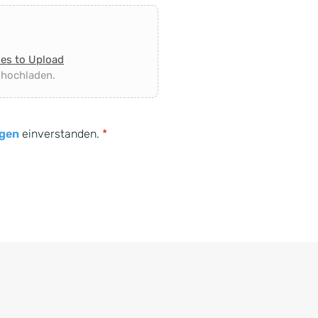
les to Upload
 hochladen.
gen
einverstanden.
*