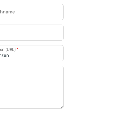
chname
CRM für Banken
den (URL)
*