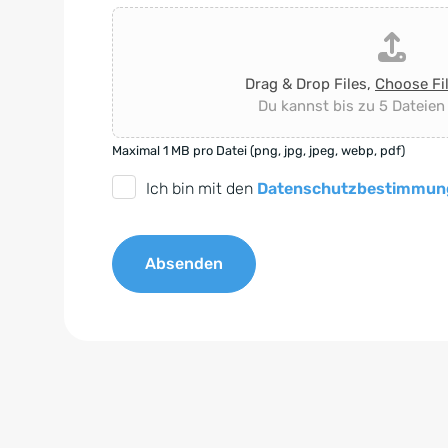
Drag & Drop Files,
Choose Fi
Du kannst bis zu 5 Dateien
Maximal 1 MB pro Datei (png, jpg, jpeg, webp, pdf)
D
Ich bin mit den
Datenschutzbestimmun
S
G
Absenden
V
O
A
-
l
E
t
i
e
n
r
v
n