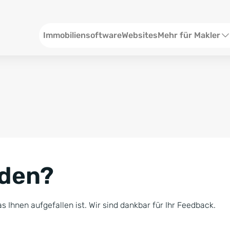
Header
Immobiliensoftware
Websites
Mehr für Makler
SEO und Content
W
Social Media
S
Social Ads
V
Google Ads
R
nden?
Newsletter-Pakete
B
Consulting
N
s Ihnen aufgefallen ist. Wir sind dankbar für Ihr Feedback.
Softwareschulunge