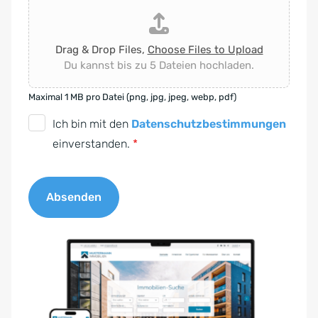
Drag & Drop Files,
Choose Files to Upload
Du kannst bis zu 5 Dateien hochladen.
Maximal 1 MB pro Datei (png, jpg, jpeg, webp, pdf)
D
Ich bin mit den
Datenschutzbestimmungen
S
einverstanden.
*
G
V
Absenden
O
-
A
E
l
i
t
n
e
v
r