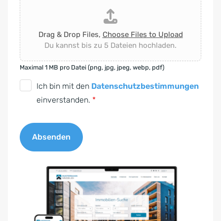
Drag & Drop Files,
Choose Files to Upload
Du kannst bis zu 5 Dateien hochladen.
Maximal 1 MB pro Datei (png, jpg, jpeg, webp, pdf)
D
Ich bin mit den
Datenschutzbestimmungen
S
einverstanden.
*
G
V
Absenden
O
-
A
E
l
i
t
n
e
v
r