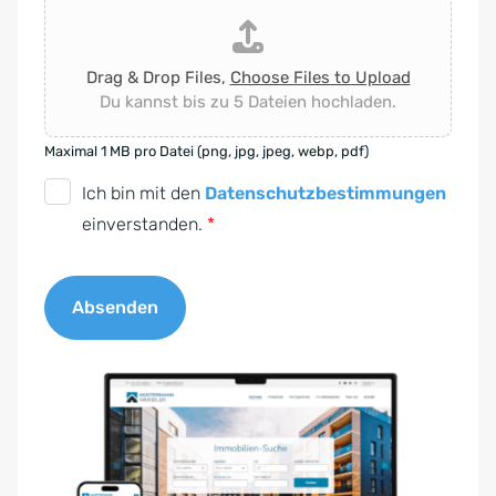
Drag & Drop Files,
Choose Files to Upload
Du kannst bis zu 5 Dateien hochladen.
Maximal 1 MB pro Datei (png, jpg, jpeg, webp, pdf)
D
Ich bin mit den
Datenschutzbestimmungen
S
einverstanden.
*
G
V
Absenden
O
-
A
E
l
i
t
n
e
v
r