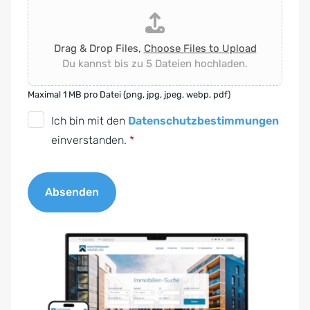
Drag & Drop Files,
Choose Files to Upload
Du kannst bis zu 5 Dateien hochladen.
Maximal 1 MB pro Datei (png, jpg, jpeg, webp, pdf)
D
Ich bin mit den
Datenschutzbestimmungen
S
einverstanden.
*
G
V
Absenden
O
-
A
E
l
i
t
n
e
v
r