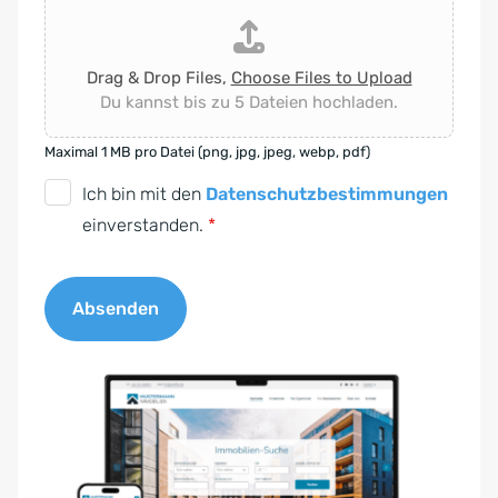
Drag & Drop Files,
Choose Files to Upload
Du kannst bis zu 5 Dateien hochladen.
Maximal 1 MB pro Datei (png, jpg, jpeg, webp, pdf)
D
Ich bin mit den
Datenschutzbestimmungen
S
einverstanden.
*
G
V
Absenden
O
-
A
E
l
i
t
n
e
v
r