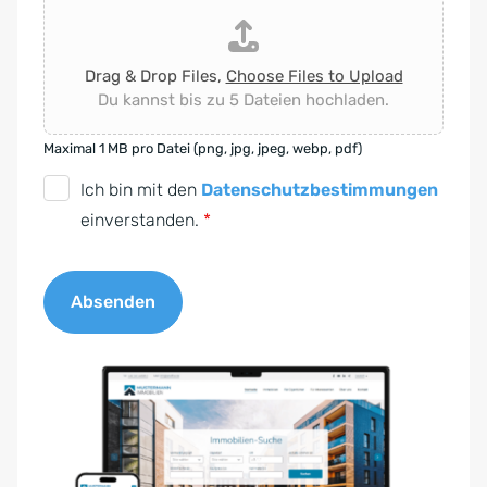
Drag & Drop Files,
Choose Files to Upload
Du kannst bis zu 5 Dateien hochladen.
Maximal 1 MB pro Datei (png, jpg, jpeg, webp, pdf)
D
Ich bin mit den
Datenschutzbestimmungen
S
einverstanden.
*
G
V
Absenden
O
-
A
E
l
i
t
n
e
v
r