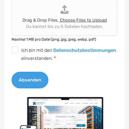
Drag & Drop Files,
Choose Files to Upload
Du kannst bis zu 5 Dateien hochladen.
Maximal 1 MB pro Datei (png, jpg, jpeg, webp, pdf)
D
Ich bin mit den
Datenschutzbestimmungen
S
einverstanden.
*
G
V
Absenden
O
-
A
E
l
i
t
n
e
v
r