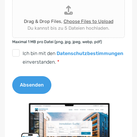
Drag & Drop Files,
Choose Files to Upload
Du kannst bis zu 5 Dateien hochladen.
Maximal 1 MB pro Datei (png, jpg, jpeg, webp, pdf)
D
Ich bin mit den
Datenschutzbestimmungen
S
einverstanden.
*
G
V
Absenden
O
-
A
E
l
i
t
n
e
v
r