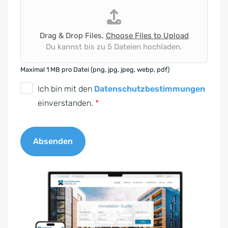
Drag & Drop Files,
Choose Files to Upload
Du kannst bis zu 5 Dateien hochladen.
Maximal 1 MB pro Datei (png, jpg, jpeg, webp, pdf)
D
Ich bin mit den
Datenschutzbestimmungen
S
einverstanden.
*
G
V
Absenden
O
-
A
E
l
i
t
n
e
v
r