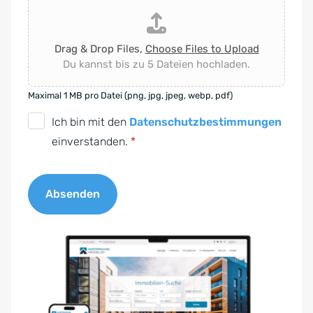
Drag & Drop Files,
Choose Files to Upload
Du kannst bis zu 5 Dateien hochladen.
Maximal 1 MB pro Datei (png, jpg, jpeg, webp, pdf)
D
Ich bin mit den
Datenschutzbestimmungen
S
einverstanden.
*
G
V
Absenden
O
-
A
E
l
i
t
n
e
v
r