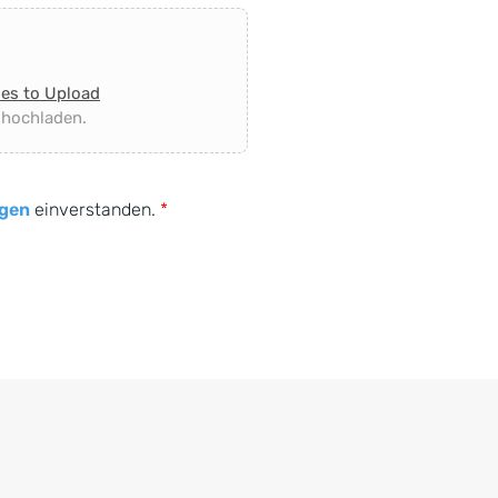
les to Upload
 hochladen.
gen
einverstanden.
*