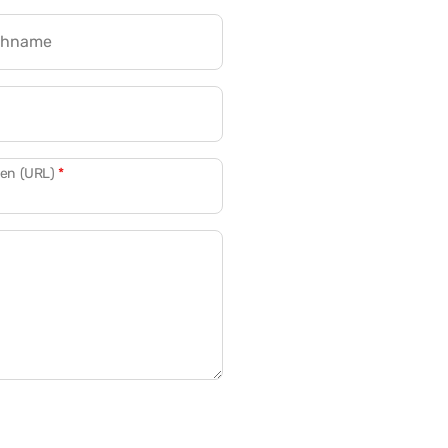
chname
CRM für Banken
den (URL)
*