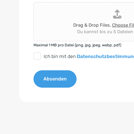
Drag & Drop Files,
Choose Fi
Du kannst bis zu 5 Dateien
Maximal 1 MB pro Datei (png, jpg, jpeg, webp, pdf)
D
Ich bin mit den
Datenschutzbestimmun
S
G
Absenden
V
O
A
-
l
E
t
i
e
n
r
v
n