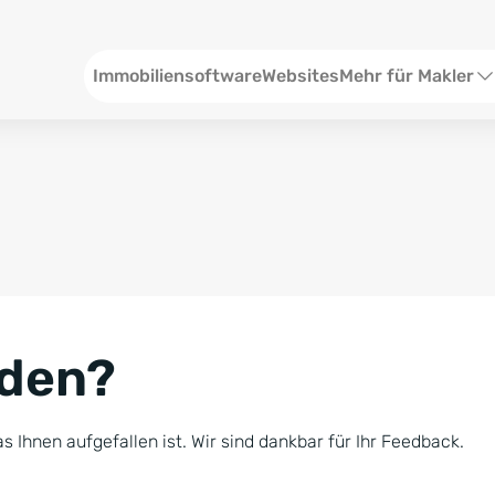
Header
Immobiliensoftware
Websites
Mehr für Makler
SEO und Content
W
Social Media
S
Social Ads
V
Google Ads
R
nden?
Newsletter-Pakete
B
Consulting
N
s Ihnen aufgefallen ist. Wir sind dankbar für Ihr Feedback.
Softwareschulunge