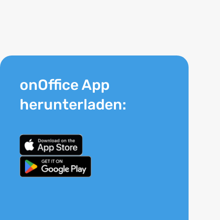
onOffice App
herunterladen: