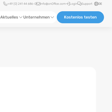
Schnellzugriff
+49 (0) 241 44 686-0
info@onOffice.com
Login
Support
DE
Aktuelles
Unternehmen
Kostenlos testen
ebinare
Über Uns
tatus-News
Partner und Kooperationen
eranstaltungen
Karriere
eferenzen
log
ewsletter
n