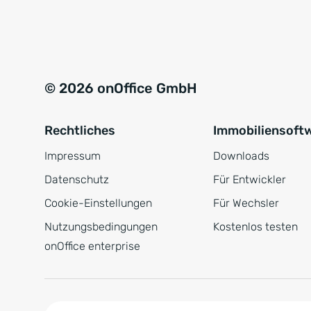
e
a
r
t
s
i
t
v
© 2026 onOffice GmbH
ä
e
n
:
Rechtliches
Immobiliensoft
d
n
Impressum
Downloads
i
Datenschutz
Für Entwickler
s
Cookie-Einstellungen
Für Wechsler
*
Nutzungsbedingungen
Kostenlos testen
onOffice enterprise