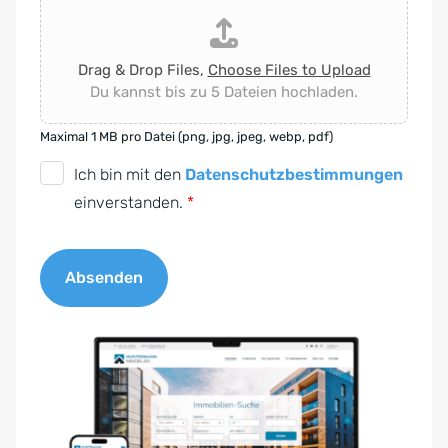
Drag & Drop Files,
Choose Files to Upload
Du kannst bis zu 5 Dateien hochladen.
Maximal 1 MB pro Datei (png, jpg, jpeg, webp, pdf)
D
Ich bin mit den
Datenschutzbestimmungen
S
einverstanden.
*
G
V
Absenden
O
-
A
E
l
i
t
n
e
v
r