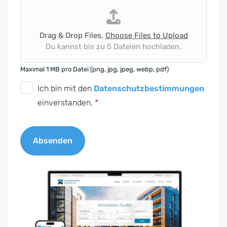
Drag & Drop Files,
Choose Files to Upload
Du kannst bis zu 5 Dateien hochladen.
Maximal 1 MB pro Datei (png, jpg, jpeg, webp, pdf)
D
Ich bin mit den
Datenschutzbestimmungen
S
einverstanden.
*
G
V
Absenden
O
-
A
E
l
i
t
n
e
v
r