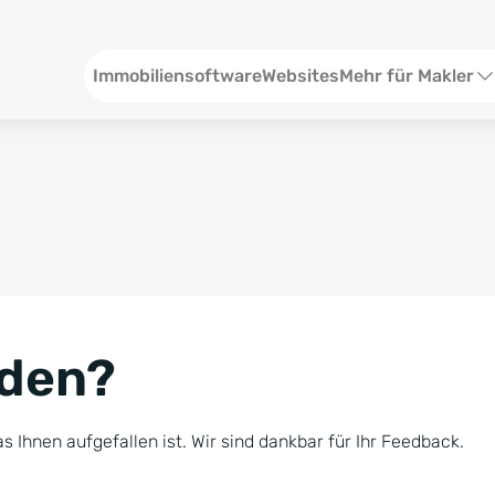
Header
Immobiliensoftware
Websites
Mehr für Makler
SEO und Content
W
Social Media
S
Social Ads
V
Google Ads
R
nden?
Newsletter-Pakete
B
Consulting
N
s Ihnen aufgefallen ist. Wir sind dankbar für Ihr Feedback.
Softwareschulunge