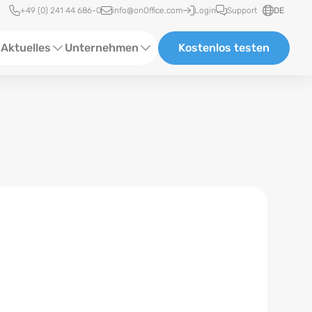
Schnellzugriff
+49 (0) 241 44 686-0
info@onOffice.com
Login
Support
DE
Aktuelles
Unternehmen
Kostenlos testen
ebinare
Über Uns
tatus-News
Partner und Kooperationen
eranstaltungen
Karriere
eferenzen
log
ewsletter
n