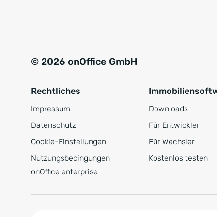
e
a
r
t
s
i
t
v
© 2026 onOffice GmbH
ä
e
n
:
Rechtliches
Immobiliensoft
d
n
Impressum
Downloads
i
Datenschutz
Für Entwickler
s
Cookie-Einstellungen
Für Wechsler
*
Nutzungsbedingungen
Kostenlos testen
onOffice enterprise