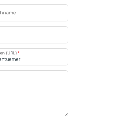
chname
CRM für Banken
den (URL)
*