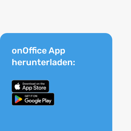
onOffice App
herunterladen: