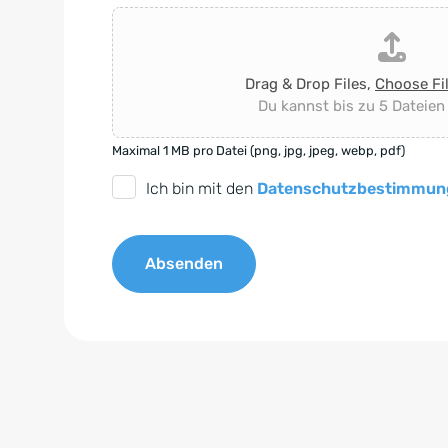
Drag & Drop Files,
Choose Fi
Du kannst bis zu 5 Dateien
Maximal 1 MB pro Datei (png, jpg, jpeg, webp, pdf)
D
Ich bin mit den
Datenschutzbestimmun
S
G
Absenden
V
O
A
-
l
E
t
i
e
n
r
v
n