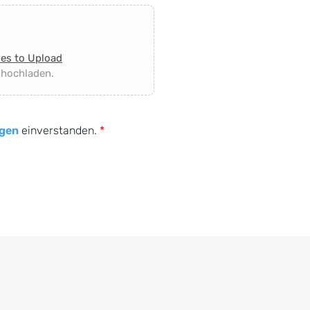
les to Upload
 hochladen.
gen
einverstanden.
*