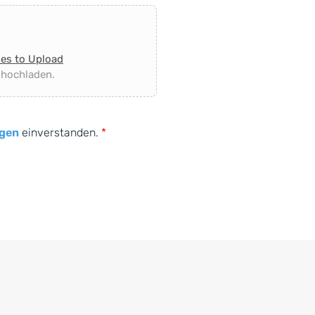
les to Upload
 hochladen.
gen
einverstanden.
*