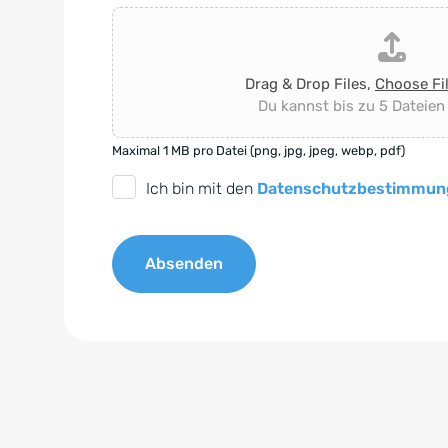
Drag & Drop Files,
Choose Fi
Du kannst bis zu 5 Dateien
Maximal 1 MB pro Datei (png, jpg, jpeg, webp, pdf)
D
Ich bin mit den
Datenschutzbestimmun
S
G
Absenden
V
O
A
-
l
E
t
i
e
n
r
v
n