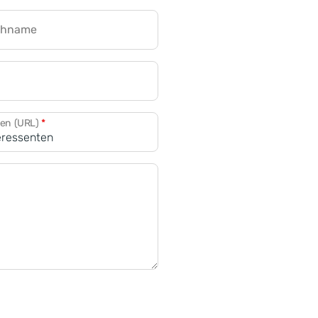
chname
CRM für Banken
den (URL)
*