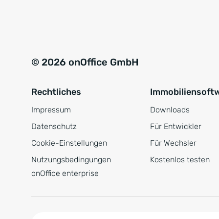
e
a
r
t
s
i
t
v
© 2026 onOffice GmbH
ä
e
n
:
Rechtliches
Immobiliensoft
d
n
Impressum
Downloads
i
Datenschutz
Für Entwickler
s
Cookie-Einstellungen
Für Wechsler
*
Nutzungsbedingungen
Kostenlos testen
onOffice enterprise