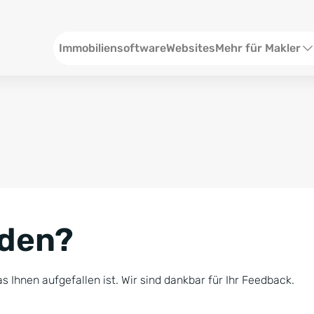
Header
Immobiliensoftware
Websites
Mehr für Makler
SEO und Content
W
Social Media
S
Social Ads
V
Google Ads
R
nden?
Newsletter-Pakete
B
Consulting
N
s Ihnen aufgefallen ist. Wir sind dankbar für Ihr Feedback.
Softwareschulunge