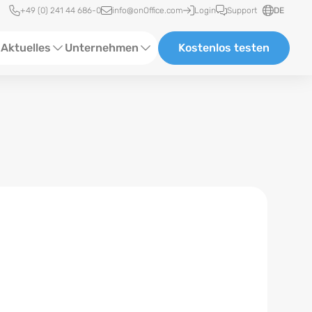
Schnellzugriff
+49 (0) 241 44 686-0
info@onOffice.com
Login
Support
DE
Aktuelles
Unternehmen
Kostenlos testen
ebinare
Über Uns
tatus-News
Partner und Kooperationen
eranstaltungen
Karriere
eferenzen
log
ewsletter
n