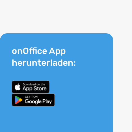
onOffice App
herunterladen: