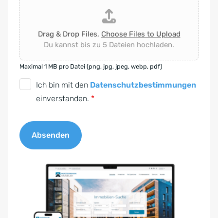
Drag & Drop Files,
Choose Files to Upload
Du kannst bis zu 5 Dateien hochladen.
Maximal 1 MB pro Datei (png, jpg, jpeg, webp, pdf)
D
Ich bin mit den
Datenschutzbestimmungen
S
einverstanden.
*
G
V
Absenden
O
-
A
E
l
i
t
n
e
v
r