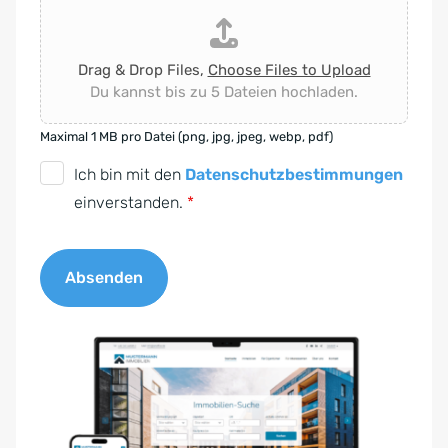
Drag & Drop Files,
Choose Files to Upload
Du kannst bis zu 5 Dateien hochladen.
Maximal 1 MB pro Datei (png, jpg, jpeg, webp, pdf)
D
Ich bin mit den
Datenschutzbestimmungen
S
einverstanden.
*
G
V
Absenden
O
-
A
E
l
i
t
n
e
v
r