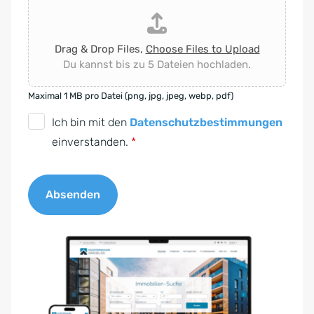
Drag & Drop Files,
Choose Files to Upload
Du kannst bis zu 5 Dateien hochladen.
Maximal 1 MB pro Datei (png, jpg, jpeg, webp, pdf)
D
Ich bin mit den
Datenschutzbestimmungen
S
einverstanden.
*
G
V
Absenden
O
-
A
E
l
i
t
n
e
v
r