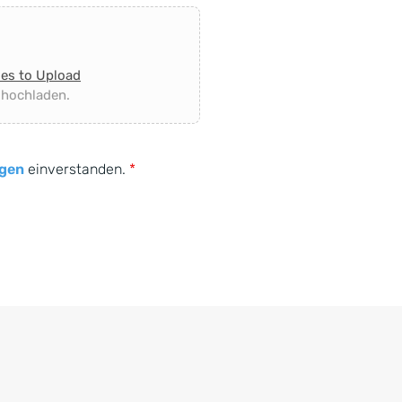
les to Upload
 hochladen.
gen
einverstanden.
*