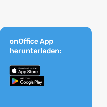
onOffice App
herunterladen: