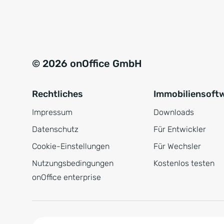
e
a
r
t
s
i
t
v
© 2026 onOffice GmbH
ä
e
n
:
Rechtliches
Immobiliensoft
d
n
Impressum
Downloads
i
Datenschutz
Für Entwickler
s
Cookie-Einstellungen
Für Wechsler
*
Nutzungsbedingungen
Kostenlos testen
onOffice enterprise