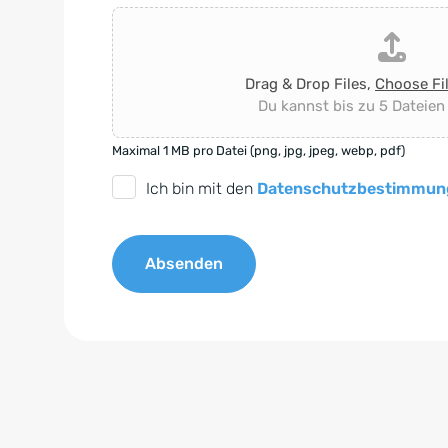
Drag & Drop Files,
Choose Fi
Du kannst bis zu 5 Dateien
Maximal 1 MB pro Datei (png, jpg, jpeg, webp, pdf)
D
Ich bin mit den
Datenschutzbestimmun
S
G
Absenden
V
O
A
-
l
E
t
i
e
n
r
v
n