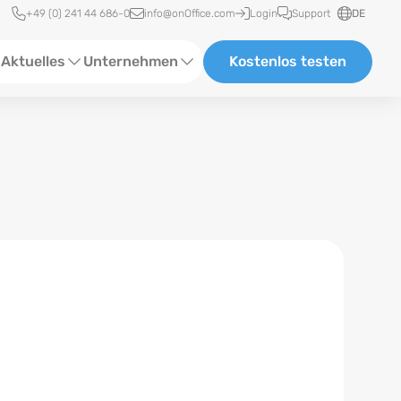
Schnellzugriff
+49 (0) 241 44 686-0
info@onOffice.com
Login
Support
DE
Aktuelles
Unternehmen
Kostenlos testen
ebinare
Über Uns
tatus-News
Partner und Kooperationen
eranstaltungen
Karriere
eferenzen
log
ewsletter
n