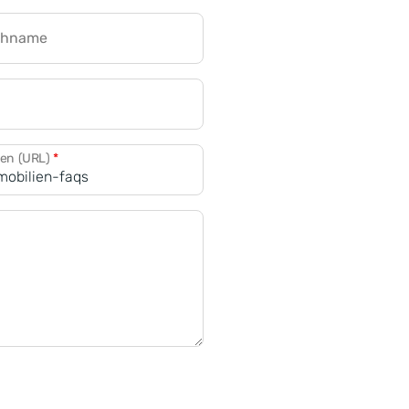
chname
CRM für Banken
den (URL)
*