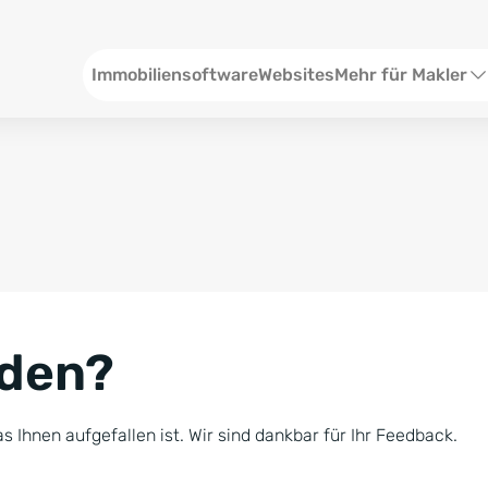
Header
Immobiliensoftware
Websites
Mehr für Makler
SEO und Content
W
Social Media
S
Social Ads
V
Google Ads
R
nden?
Newsletter-Pakete
B
Consulting
N
s Ihnen aufgefallen ist. Wir sind dankbar für Ihr Feedback.
Softwareschulunge