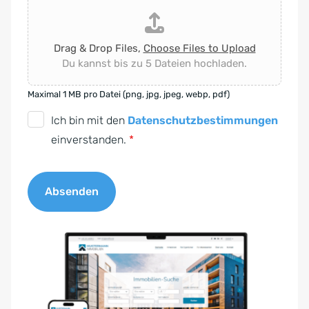
Drag & Drop Files,
Choose Files to Upload
Du kannst bis zu 5 Dateien hochladen.
Maximal 1 MB pro Datei (png, jpg, jpeg, webp, pdf)
D
Ich bin mit den
Datenschutzbestimmungen
S
einverstanden.
*
G
V
Absenden
O
-
A
E
l
i
t
n
e
v
r