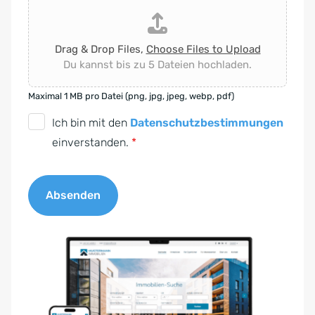
Drag & Drop Files,
Choose Files to Upload
Du kannst bis zu 5 Dateien hochladen.
Maximal 1 MB pro Datei (png, jpg, jpeg, webp, pdf)
D
Ich bin mit den
Datenschutzbestimmungen
S
einverstanden.
*
G
V
Absenden
O
-
A
E
l
i
t
n
e
v
r