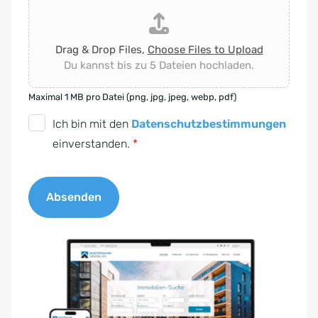
Drag & Drop Files,
Choose Files to Upload
Du kannst bis zu 5 Dateien hochladen.
Maximal 1 MB pro Datei (png, jpg, jpeg, webp, pdf)
D
Ich bin mit den
Datenschutzbestimmungen
S
einverstanden.
*
G
V
Absenden
O
-
A
E
l
i
t
n
e
v
r