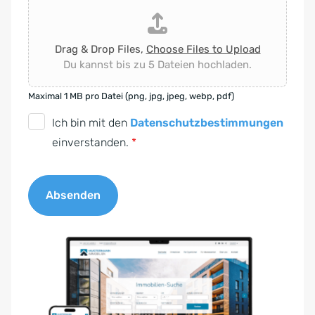
Drag & Drop Files,
Choose Files to Upload
Du kannst bis zu 5 Dateien hochladen.
Maximal 1 MB pro Datei (png, jpg, jpeg, webp, pdf)
D
Ich bin mit den
Datenschutzbestimmungen
S
einverstanden.
*
G
V
Absenden
O
-
A
E
l
i
t
n
e
v
r