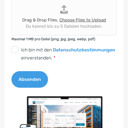
Drag & Drop Files,
Choose Files to Upload
Du kannst bis zu 5 Dateien hochladen.
Maximal 1 MB pro Datei (png, jpg, jpeg, webp, pdf)
D
Ich bin mit den
Datenschutzbestimmungen
S
einverstanden.
*
G
V
Absenden
O
-
A
E
l
i
t
n
e
v
r