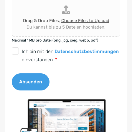
Drag & Drop Files,
Choose Files to Upload
Du kannst bis zu 5 Dateien hochladen.
Maximal 1 MB pro Datei (png, jpg, jpeg, webp, pdf)
D
Ich bin mit den
Datenschutzbestimmungen
S
einverstanden.
*
G
V
Absenden
O
-
A
E
l
i
t
n
e
v
r