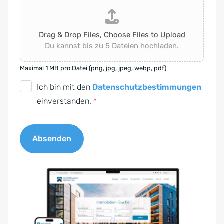
Drag & Drop Files,
Choose Files to Upload
Du kannst bis zu 5 Dateien hochladen.
Maximal 1 MB pro Datei (png, jpg, jpeg, webp, pdf)
D
Ich bin mit den
Datenschutzbestimmungen
S
einverstanden.
*
G
V
Absenden
O
-
A
E
l
i
t
n
e
v
r