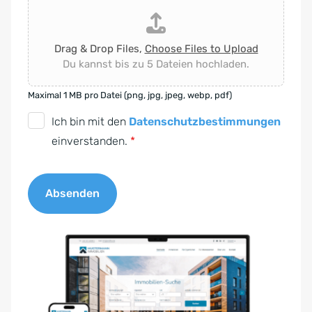
Drag & Drop Files,
Choose Files to Upload
Du kannst bis zu 5 Dateien hochladen.
Maximal 1 MB pro Datei (png, jpg, jpeg, webp, pdf)
D
Ich bin mit den
Datenschutzbestimmungen
S
einverstanden.
*
G
V
Absenden
O
-
A
E
l
i
t
n
e
v
r