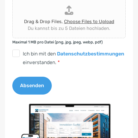
Drag & Drop Files,
Choose Files to Upload
Du kannst bis zu 5 Dateien hochladen.
Maximal 1 MB pro Datei (png, jpg, jpeg, webp, pdf)
D
Ich bin mit den
Datenschutzbestimmungen
S
einverstanden.
*
G
V
Absenden
O
-
A
E
l
i
t
n
e
v
r