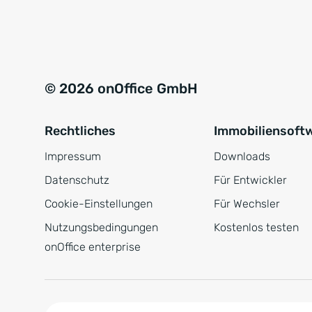
e
a
r
t
s
i
t
v
© 2026 onOffice GmbH
ä
e
n
:
Rechtliches
Immobiliensoft
d
n
Impressum
Downloads
i
Datenschutz
Für Entwickler
s
Cookie-Einstellungen
Für Wechsler
*
Nutzungsbedingungen
Kostenlos testen
onOffice enterprise