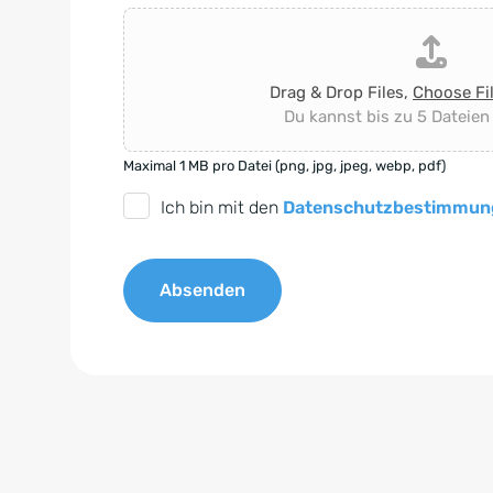
Drag & Drop Files,
Choose Fi
Du kannst bis zu 5 Dateien
Maximal 1 MB pro Datei (png, jpg, jpeg, webp, pdf)
D
Ich bin mit den
Datenschutzbestimmun
S
G
Absenden
V
O
A
-
l
E
t
i
e
n
r
v
n