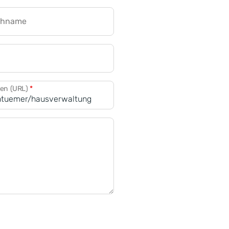
chname
CRM für Banken
den (URL)
*