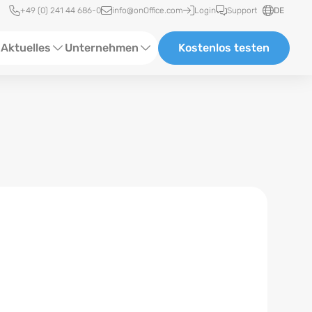
Schnellzugriff
+49 (0) 241 44 686-0
info@onOffice.com
Login
Support
DE
Aktuelles
Unternehmen
Kostenlos testen
ebinare
Über Uns
tatus-News
Partner und Kooperationen
eranstaltungen
Karriere
eferenzen
log
ewsletter
n