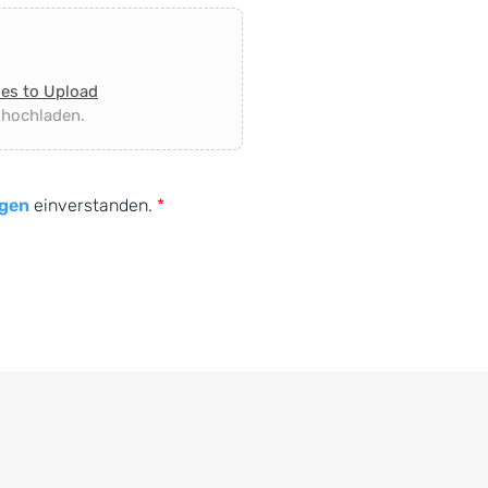
les to Upload
 hochladen.
gen
einverstanden.
*