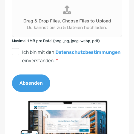
Drag & Drop Files,
Choose Files to Upload
Du kannst bis zu 5 Dateien hochladen.
Maximal 1 MB pro Datei (png, jpg, jpeg, webp, pdf)
D
Ich bin mit den
Datenschutzbestimmungen
S
einverstanden.
*
G
V
Absenden
O
-
A
E
l
i
t
n
e
v
r