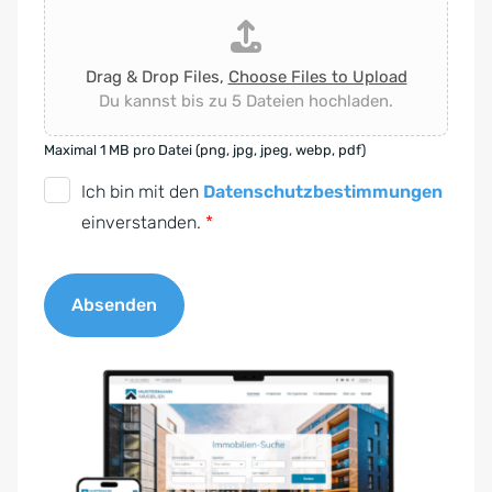
Drag & Drop Files,
Choose Files to Upload
Du kannst bis zu 5 Dateien hochladen.
Maximal 1 MB pro Datei (png, jpg, jpeg, webp, pdf)
D
Ich bin mit den
Datenschutzbestimmungen
S
einverstanden.
*
G
V
Absenden
O
-
A
E
l
i
t
n
e
v
r