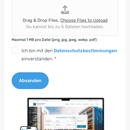
Drag & Drop Files,
Choose Files to Upload
Du kannst bis zu 5 Dateien hochladen.
Maximal 1 MB pro Datei (png, jpg, jpeg, webp, pdf)
D
Ich bin mit den
Datenschutzbestimmungen
S
einverstanden.
*
G
V
Absenden
O
-
A
E
l
i
t
n
e
v
r