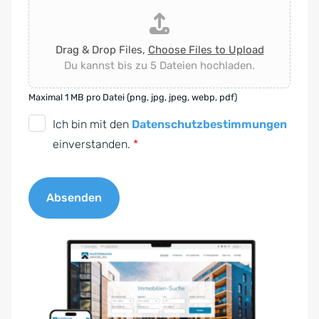
Drag & Drop Files,
Choose Files to Upload
Du kannst bis zu 5 Dateien hochladen.
Maximal 1 MB pro Datei (png, jpg, jpeg, webp, pdf)
D
Ich bin mit den
Datenschutzbestimmungen
S
einverstanden.
*
G
V
Absenden
O
-
A
E
l
i
t
n
e
v
r