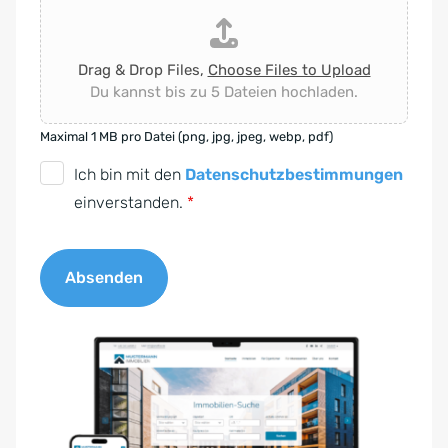
Drag & Drop Files,
Choose Files to Upload
Du kannst bis zu 5 Dateien hochladen.
Maximal 1 MB pro Datei (png, jpg, jpeg, webp, pdf)
D
Ich bin mit den
Datenschutzbestimmungen
S
einverstanden.
*
G
V
Absenden
O
-
A
E
l
i
t
n
e
v
r