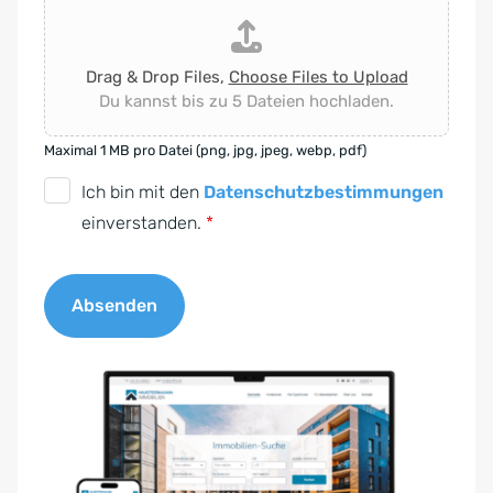
Drag & Drop Files,
Choose Files to Upload
Du kannst bis zu 5 Dateien hochladen.
Maximal 1 MB pro Datei (png, jpg, jpeg, webp, pdf)
D
Ich bin mit den
Datenschutzbestimmungen
S
einverstanden.
*
G
V
Absenden
O
-
A
E
l
i
t
n
e
v
r