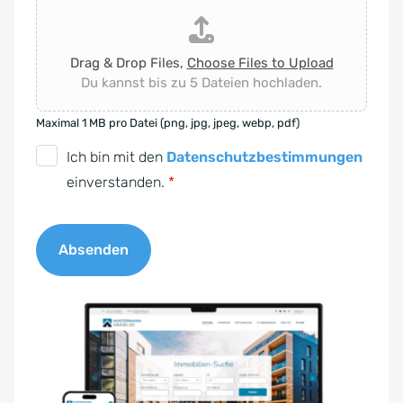
Drag & Drop Files,
Choose Files to Upload
Du kannst bis zu 5 Dateien hochladen.
Maximal 1 MB pro Datei (png, jpg, jpeg, webp, pdf)
D
Ich bin mit den
Datenschutzbestimmungen
S
einverstanden.
*
G
V
Absenden
O
-
A
E
l
i
t
n
e
v
r