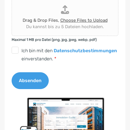
Drag & Drop Files,
Choose Files to Upload
Du kannst bis zu 5 Dateien hochladen.
Maximal 1 MB pro Datei (png, jpg, jpeg, webp, pdf)
D
Ich bin mit den
Datenschutzbestimmungen
S
einverstanden.
*
G
V
Absenden
O
-
A
E
l
i
t
n
e
v
r