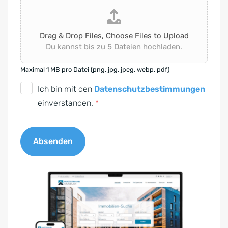
Drag & Drop Files,
Choose Files to Upload
Du kannst bis zu 5 Dateien hochladen.
Maximal 1 MB pro Datei (png, jpg, jpeg, webp, pdf)
D
Ich bin mit den
Datenschutzbestimmungen
S
einverstanden.
*
G
V
Absenden
O
-
A
E
l
i
t
n
e
v
r