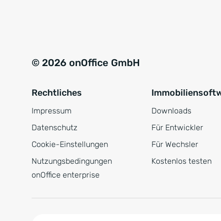
e
a
r
t
s
i
t
v
© 2026 onOffice GmbH
ä
e
n
:
Rechtliches
Immobiliensoft
d
n
Impressum
Downloads
i
Datenschutz
Für Entwickler
s
Cookie-Einstellungen
Für Wechsler
*
Nutzungsbedingungen
Kostenlos testen
onOffice enterprise