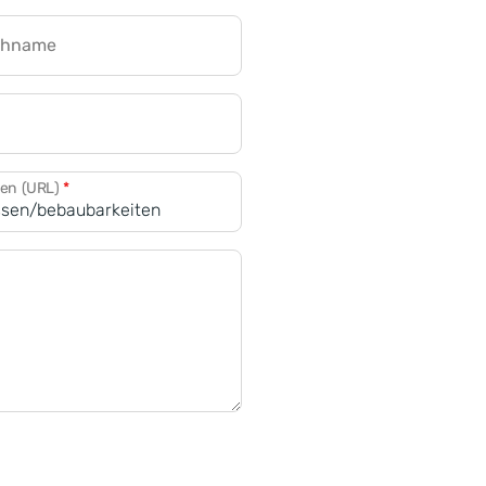
chname
CRM für Banken
den (URL)
*