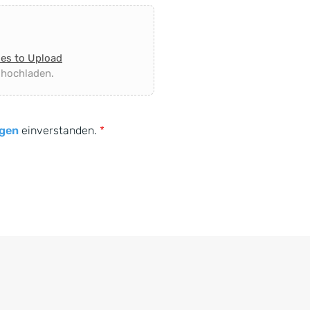
les to Upload
 hochladen.
gen
einverstanden.
*