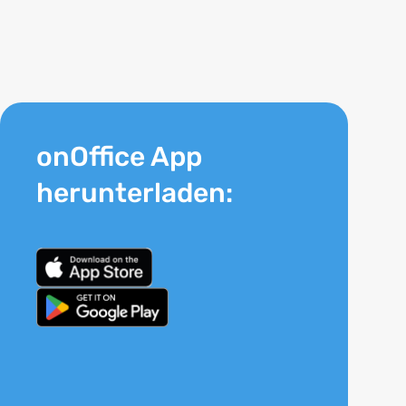
onOffice App
herunterladen: