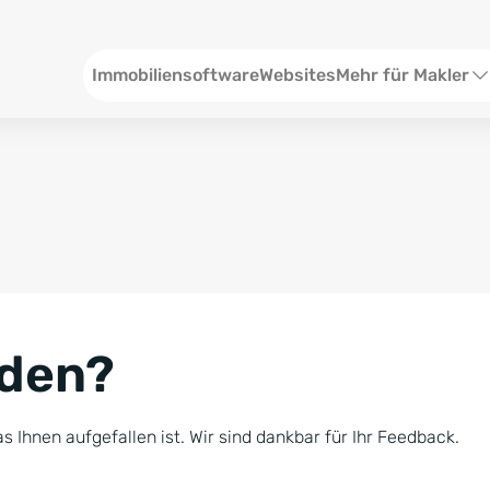
Header
Immobiliensoftware
Websites
Mehr für Makler
SEO und Content
W
Social Media
S
Social Ads
V
Google Ads
R
nden?
Newsletter-Pakete
B
Consulting
N
s Ihnen aufgefallen ist. Wir sind dankbar für Ihr Feedback.
Softwareschulunge