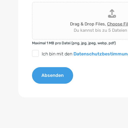
Drag & Drop Files,
Choose Fi
Du kannst bis zu 5 Dateien
Maximal 1 MB pro Datei (png, jpg, jpeg, webp, pdf)
D
Ich bin mit den
Datenschutzbestimmun
S
G
Absenden
V
O
A
-
l
E
t
i
e
n
r
v
n