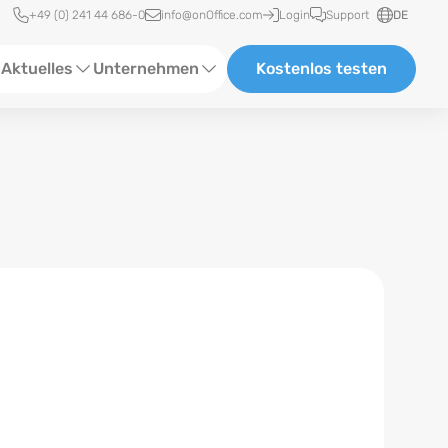
Schnellzugriff
+49 (0) 241 44 686-0
info@onOffice.com
Login
Support
DE
Aktuelles
Unternehmen
Kostenlos testen
ebinare
Über Uns
tatus-News
Partner und Kooperationen
eranstaltungen
Karriere
eferenzen
log
ewsletter
n