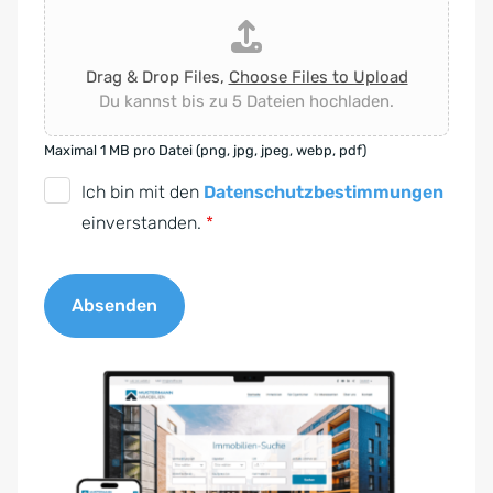
Drag & Drop Files,
Choose Files to Upload
Du kannst bis zu 5 Dateien hochladen.
Maximal 1 MB pro Datei (png, jpg, jpeg, webp, pdf)
D
Ich bin mit den
Datenschutzbestimmungen
S
einverstanden.
*
G
V
Absenden
O
-
A
E
l
i
t
n
e
v
r