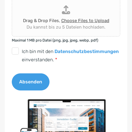
Drag & Drop Files,
Choose Files to Upload
Du kannst bis zu 5 Dateien hochladen.
Maximal 1 MB pro Datei (png, jpg, jpeg, webp, pdf)
D
Ich bin mit den
Datenschutzbestimmungen
S
einverstanden.
*
G
V
Absenden
O
-
A
E
l
i
t
n
e
v
r