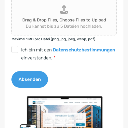
Drag & Drop Files,
Choose Files to Upload
Du kannst bis zu 5 Dateien hochladen.
Maximal 1 MB pro Datei (png, jpg, jpeg, webp, pdf)
D
Ich bin mit den
Datenschutzbestimmungen
S
einverstanden.
*
G
V
Absenden
O
-
A
E
l
i
t
n
e
v
r