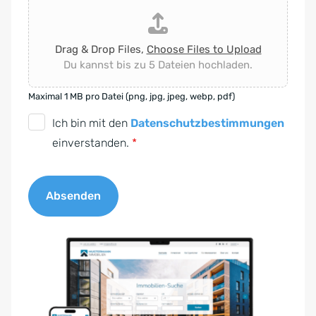
Drag & Drop Files,
Choose Files to Upload
Du kannst bis zu 5 Dateien hochladen.
Maximal 1 MB pro Datei (png, jpg, jpeg, webp, pdf)
D
Ich bin mit den
Datenschutzbestimmungen
S
einverstanden.
*
G
V
Absenden
O
-
A
E
l
i
t
n
e
v
r