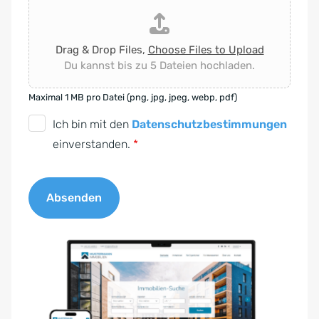
Drag & Drop Files,
Choose Files to Upload
Du kannst bis zu 5 Dateien hochladen.
Maximal 1 MB pro Datei (png, jpg, jpeg, webp, pdf)
D
Ich bin mit den
Datenschutzbestimmungen
S
einverstanden.
*
G
V
Absenden
O
-
A
E
l
i
t
n
e
v
r