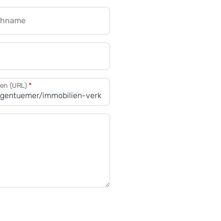
chname
CRM für Banken
den (URL)
*