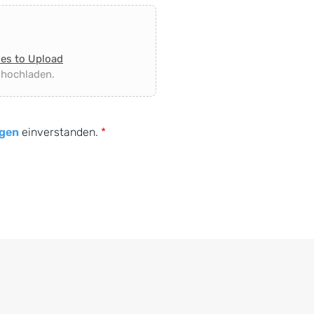
les to Upload
 hochladen.
gen
einverstanden.
*