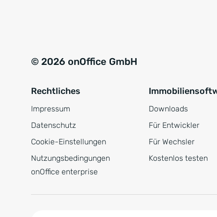
e
a
r
t
s
i
t
v
© 2026 onOffice GmbH
ä
e
n
:
Rechtliches
Immobiliensoft
d
n
Impressum
Downloads
i
Datenschutz
Für Entwickler
s
Cookie-Einstellungen
Für Wechsler
*
Nutzungsbedingungen
Kostenlos testen
onOffice enterprise