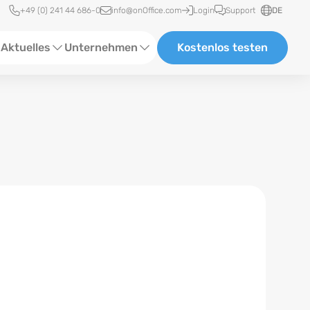
Schnellzugriff
+49 (0) 241 44 686-0
info@onOffice.com
Login
Support
DE
Aktuelles
Unternehmen
Kostenlos testen
ebinare
Über Uns
tatus-News
Partner und Kooperationen
eranstaltungen
Karriere
eferenzen
log
ewsletter
n