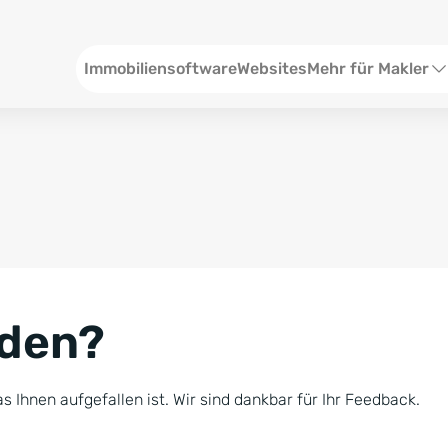
Header
Immobiliensoftware
Websites
Mehr für Makler
SEO und Content
W
Social Media
S
Social Ads
V
Google Ads
R
nden?
Newsletter-Pakete
B
Consulting
N
s Ihnen aufgefallen ist. Wir sind dankbar für Ihr Feedback.
Softwareschulunge