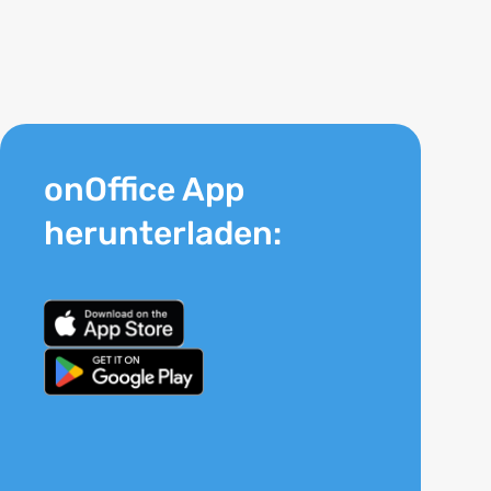
onOffice App
herunterladen: