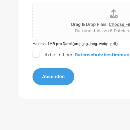
Drag & Drop Files,
Choose Fi
Du kannst bis zu 5 Dateien
Maximal 1 MB pro Datei (png, jpg, jpeg, webp, pdf)
D
Ich bin mit den
Datenschutzbestimmun
S
G
Absenden
V
O
A
-
l
E
t
i
e
n
r
v
n