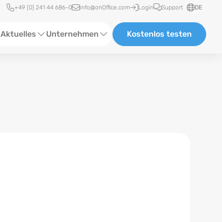
Schnellzugriff
+49 (0) 241 44 686-0
info@onOffice.com
Login
Support
DE
Aktuelles
Unternehmen
Kostenlos testen
ebinare
Über Uns
tatus-News
Partner und Kooperationen
eranstaltungen
Karriere
eferenzen
log
ewsletter
n