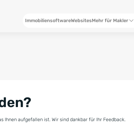
Header
Immobiliensoftware
Websites
Mehr für Makler
SEO und Content
W
Social Media
S
Social Ads
V
Google Ads
R
nden?
Newsletter-Pakete
B
Consulting
N
s Ihnen aufgefallen ist. Wir sind dankbar für Ihr Feedback.
Softwareschulunge