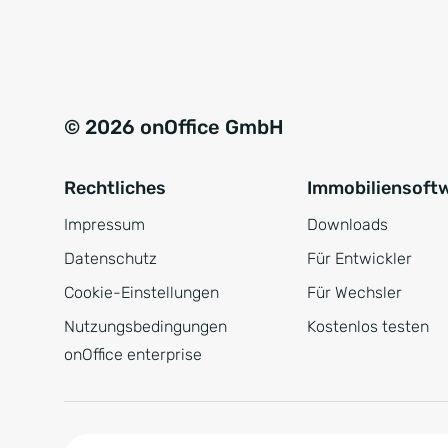
e
a
r
t
s
i
t
v
© 2026 onOffice GmbH
ä
e
n
:
Rechtliches
Immobiliensoft
d
n
Impressum
Downloads
i
Datenschutz
Für Entwickler
s
Cookie-Einstellungen
Für Wechsler
*
Nutzungsbedingungen
Kostenlos testen
onOffice enterprise