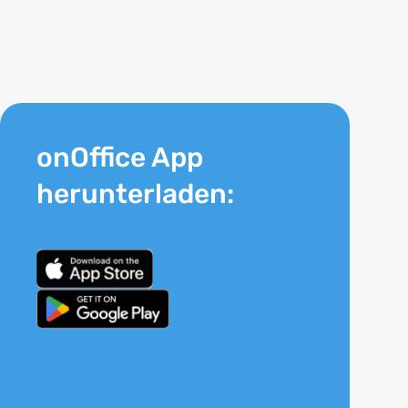
onOffice App
herunterladen: