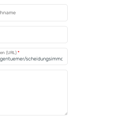
chname
CRM für Banken
den (URL)
*