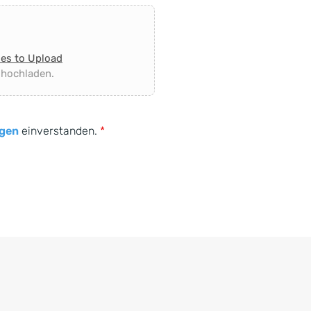
les to Upload
 hochladen.
gen
einverstanden.
*