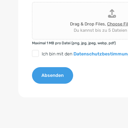
Drag & Drop Files,
Choose Fi
Du kannst bis zu 5 Dateien
Maximal 1 MB pro Datei (png, jpg, jpeg, webp, pdf)
D
Ich bin mit den
Datenschutzbestimmun
S
G
Absenden
V
O
A
-
l
E
t
i
e
n
r
v
n