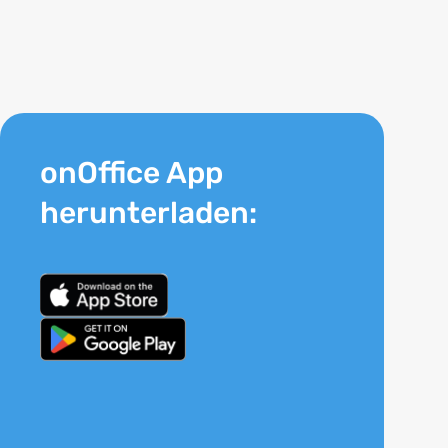
onOffice App
herunterladen: