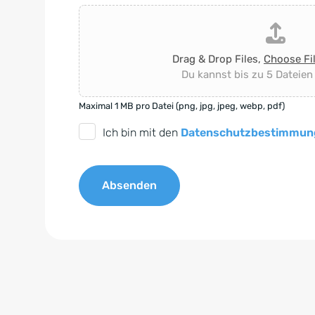
Drag & Drop Files,
Choose Fi
Du kannst bis zu 5 Dateien
Maximal 1 MB pro Datei (png, jpg, jpeg, webp, pdf)
D
Ich bin mit den
Datenschutzbestimmun
S
G
Absenden
V
O
A
-
l
E
t
i
e
n
r
v
n