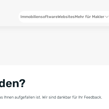
Header
Immobiliensoftware
Websites
Mehr für Makler
SEO und Content
W
Social Media
S
Social Ads
V
Google Ads
R
nden?
Newsletter-Pakete
B
Consulting
N
s Ihnen aufgefallen ist. Wir sind dankbar für Ihr Feedback.
Softwareschulunge