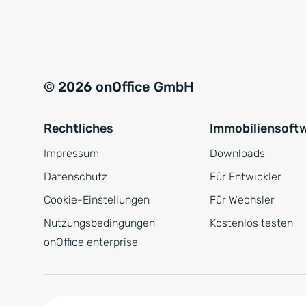
e
a
r
t
s
i
t
v
© 2026 onOffice GmbH
ä
e
n
:
Rechtliches
Immobiliensoft
d
n
Impressum
Downloads
i
Datenschutz
Für Entwickler
s
Cookie-Einstellungen
Für Wechsler
*
Nutzungsbedingungen
Kostenlos testen
onOffice enterprise