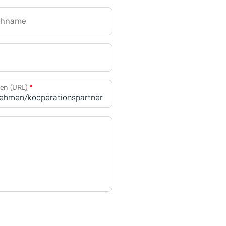
chname
CRM für Banken
den (URL)
*