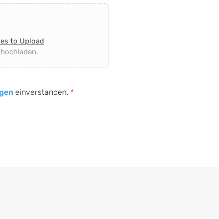
les to Upload
 hochladen.
gen
einverstanden.
*