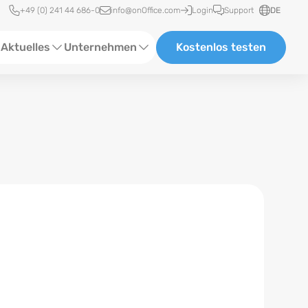
Schnellzugriff
+49 (0) 241 44 686-0
info@onOffice.com
Login
Support
DE
Aktuelles
Unternehmen
Kostenlos testen
ebinare
Über Uns
tatus-News
Partner und Kooperationen
eranstaltungen
Karriere
eferenzen
log
ewsletter
n